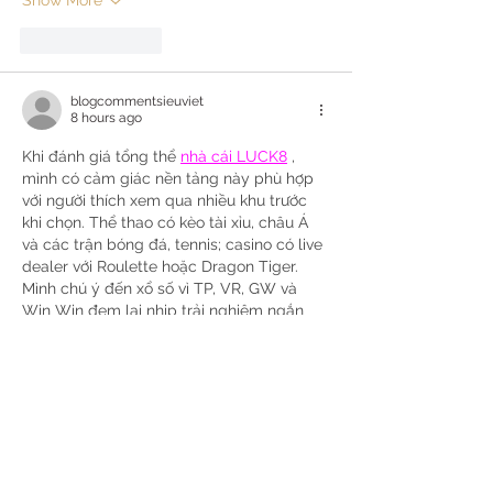
Show More
Like
Reply
blogcommentsieuviet
8 hours ago
Khi đánh giá tổng thể 
nhà cái LUCK8
 , 
mình có cảm giác nền tảng này phù hợp 
với người thích xem qua nhiều khu trước 
khi chọn. Thể thao có kèo tài xỉu, châu Á 
và các trận bóng đá, tennis; casino có live 
dealer với Roulette hoặc Dragon Tiger. 
Mình chú ý đến xổ số vì TP, VR, GW và 
Win Win đem lại nhịp trải nghiệm ngắn 
hơn, không cần theo dõi quá lâu. Bắn cá 
và đá…
Show More
Like
Reply