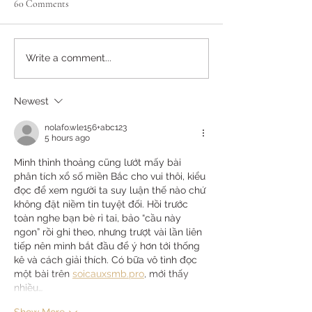
60 Comments
Delight in Nature's Golden
American Style Pa
Write a comment...
Elixir: The Benefits of Pure
Drizzled with Hon
Somerset Honey from Wesley
Walnuts
Newest
Cottage Bees
nolafo.wle156+abc123
5 hours ago
Mình thỉnh thoảng cũng lướt mấy bài 
phân tích xổ số miền Bắc cho vui thôi, kiểu 
đọc để xem người ta suy luận thế nào chứ 
không đặt niềm tin tuyệt đối. Hồi trước 
toàn nghe bạn bè rỉ tai, bảo “cầu này 
ngon” rồi ghi theo, nhưng trượt vài lần liên 
tiếp nên mình bắt đầu để ý hơn tới thống 
kê và cách giải thích. Có bữa vô tình đọc 
một bài trên 
soicauxsmb.pro
, mới thấy 
nhiều…