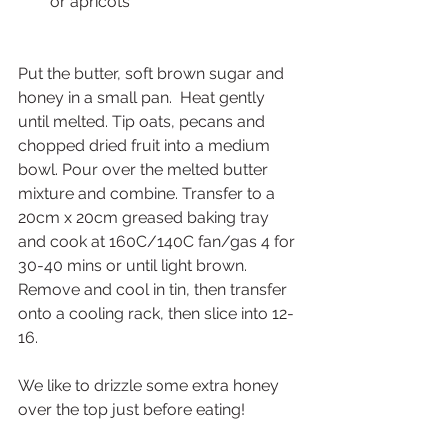
or apricots 
Put the butter, soft brown sugar and 
honey in a small pan.  Heat gently 
until melted. Tip oats, pecans and 
chopped dried fruit into a medium 
bowl. Pour over the melted butter 
mixture and combine. Transfer to a 
20cm x 20cm greased baking tray 
and cook at 160C/140C fan/gas 4 for 
30-40 mins or until light brown. 
Remove and cool in tin, then transfer 
onto a cooling rack, then slice into 12-
16. 
We like to drizzle some extra honey 
over the top just before eating!